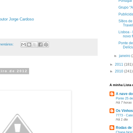
Portugal
Grupo "A
Publicid
Doutor Jorge Cardoso
Sítios de
Travel
Lisboa -
novo 
Ponte de
mentários:
Delíci
►
janeiro
(
►
2011
(181)
►
2010
(241)
eiro de 2012
A minha Lista 
A nave do
Ponte 25 de A
Há 7 horas
Os Vinhos
7773 - Cat
Há 1 dia
Rodas de 
Chapa bicic