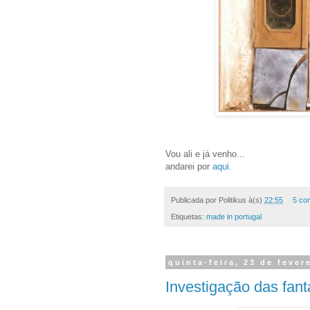
Vou ali e já venho...
andarei por
aqui
.
Publicada por
Politikus
à(s)
22:55
5 co
Etiquetas:
made in portugal
quinta-feira, 23 de fever
Investigação das fant