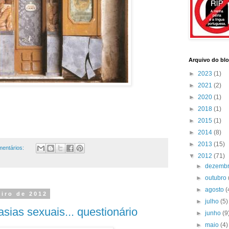
Arquivo do bl
►
2023
(1)
►
2021
(2)
►
2020
(1)
►
2018
(1)
►
2015
(1)
►
2014
(8)
►
2013
(15)
mentários:
▼
2012
(71)
►
dezemb
►
outubro
►
agosto
(
eiro de 2012
►
julho
(5)
asias sexuais... questionário
►
junho
(9
►
maio
(4)