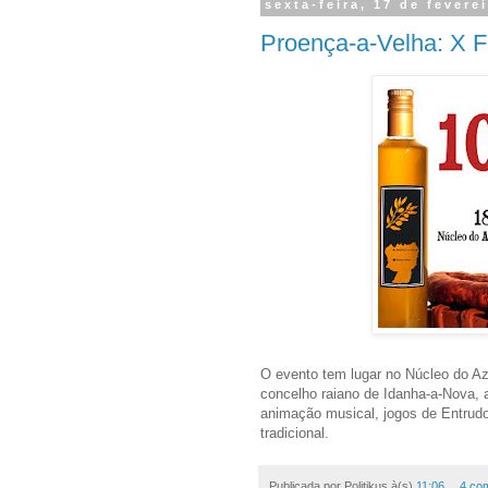
sexta-feira, 17 de fevere
Proença-a-Velha: X F
O evento tem lugar no Núcleo do Az
concelho raiano de Idanha-a-Nova, 
animação musical, jogos de Entrud
tradicional.
Publicada por
Politikus
à(s)
11:06
4 co