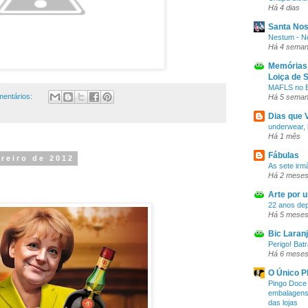
Há 4 dias
Santa Nos
Nestum - Ne
Há 4 sema
Memórias 
Loiça de
MAFLS no
mentários:
Há 5 sema
Dias que
underwear, l
Há 1 mês
Fábulas
ereiro de 2012
As sete irm
Há 2 mese
Arte por 
22 anos dep
Há 5 mese
Bic Laran
Perigo! Bat
Há 6 mese
O Único P
Pingo Doce 
embalagens
das lojas