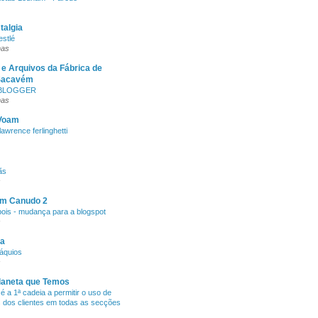
talgia
stlé
nas
e Arquivos da Fábrica de
 Sacavém
 BLOGGER
nas
 Voam
awrence ferlinghetti
ãs
s
um Canudo 2
ois - mudança para a blogspot
s
ja
ráquios
s
laneta que Temos
é a 1ª cadeia a permitir o uso de
 dos clientes em todas as secções