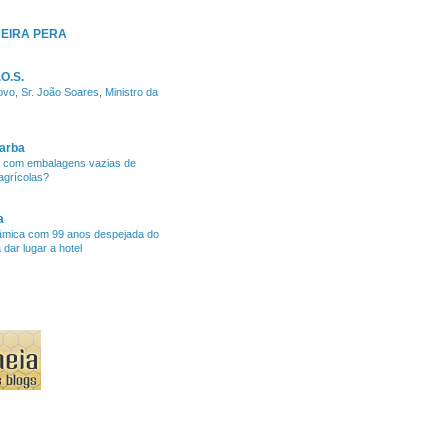
EIRA PERA
O.S.
ovo, Sr. João Soares, Ministro da
arba
r com embalagens vazias de
agrícolas?
a
râmica com 99 anos despejada do
dar lugar a hotel