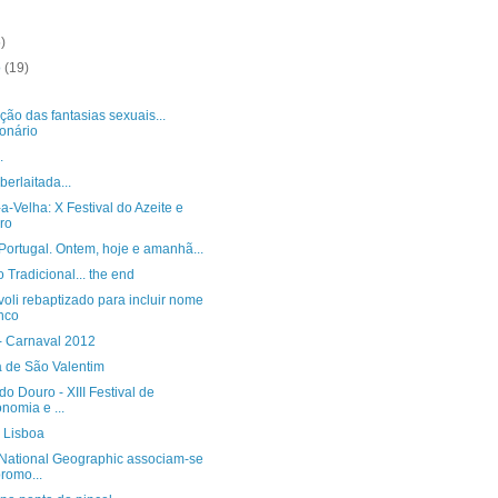
5)
o
(19)
ção das fantasias sexuais...
onário
.
erlaitada...
a-Velha: X Festival do Azeite e
ro
Portugal. Ontem, hoje e amanhã...
 Tradicional... the end
voli rebaptizado para incluir nome
nco
- Carnaval 2012
 de São Valentim
o Douro - XIII Festival de
nomia e ...
 Lisboa
National Geographic associam-se
romo...