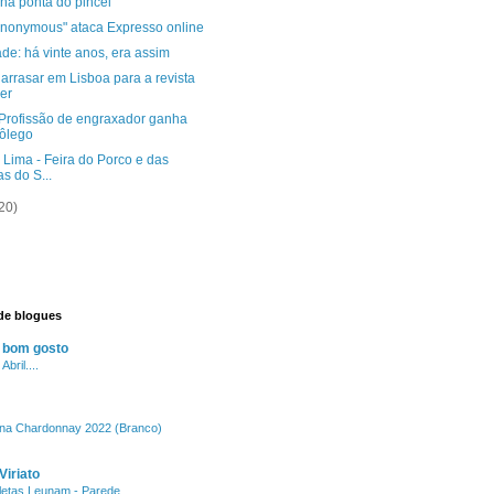
 na ponta do pincel
nonymous" ataca Expresso online
ade: há vinte anos, era assim
 arrasar em Lisboa para a revista
er
 Profissão de engraxador ganha
fôlego
 Lima - Feira do Porco e das
as do S...
20)
de blogues
 bom gosto
bril....
ena Chardonnay 2022 (Branco)
Viriato
letas Leunam - Parede