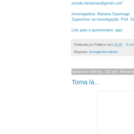
estudo.fantasias@gmail.com"
Investigadora: Mariana Saramago
Supervisor na investigação: Prof. 
Link para o questionário: aqui
Publicada por
Politikus
à(s)
11:15
5 co
Etiquetas:
portugal tem talento
quarta-feira, 22 de fever
Toma lá...