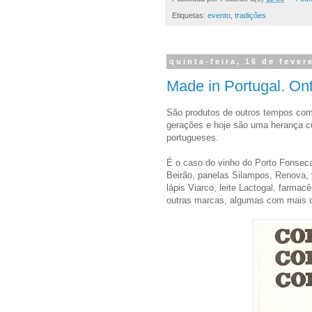
Etiquetas:
evento
,
tradições
quinta-feira, 16 de fever
Made in Portugal. On
São produtos de outros tempos com 
gerações e hoje são uma herança cul
portugueses.
É o caso do vinho do Porto Fonseca
Beirão, panelas Silampos, Renova, 
lápis Viarco, leite Lactogal, farmac
outras marcas, algumas com mais d