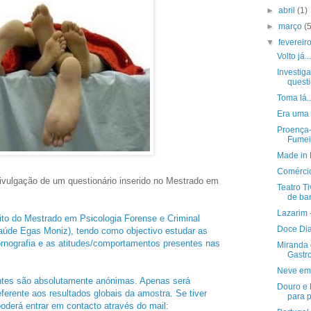
►
abril
(1)
►
março
(
▼
fevereir
Volto já...
Investiga
questi
Toma lá..
Era uma b
Proença-
Fumei
Made in 
Comércio
ivulgação de um questionário inserido no Mestrado em
Teatro Ti
de ba
Lazarim 
ito do Mestrado em Psicologia Forense e Criminal
Doce Dia
 Saúde Egas Moniz), tendo como objectivo estudar as
rnografia e as atitudes/comportamentos presentes nas
Miranda d
Gastro
Neve em
antes são absolutamente anónimas. Apenas será
Douro e 
eferente aos resultados globais da amostra. Se tiver
para p
oderá entrar em contacto através do mail: