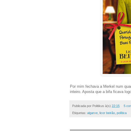
Por mim fechava a Merkel num qua
inteiro. Aposta que a bifa ficava lo
Publicada por
Politikus
à(s)
22:15
5 co
Etiquetas:
algarve
,
licor beirão
,
política