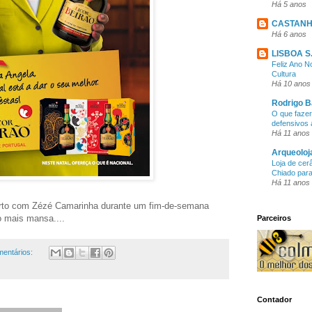
Há 5 anos
CASTANH
Há 6 anos
LISBOA S.
Feliz Ano N
Cultura
Há 10 anos
Rodrigo B
O que faze
defensivos 
Há 11 anos
Arqueoloj
Loja de ce
Chiado para 
Há 11 anos
rto com Zézé Camarinha durante um fim-de-semana
go mais mansa....
Parceiros
mentários:
Contador