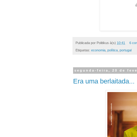
Publicada por
Politikus
à(s)
10:41
6 co
Etiquetas:
economia
,
política
,
portugal
segunda-feira, 20 de fev
Era uma berlaitada...