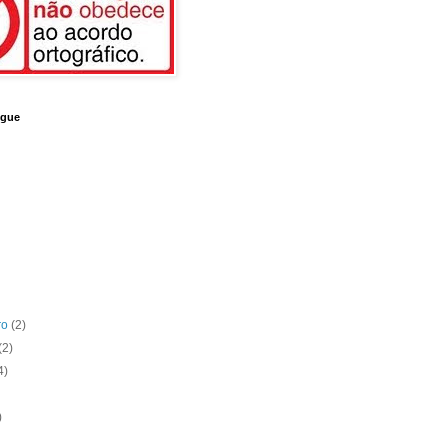
ogue
ro
(2)
(2)
4)
)